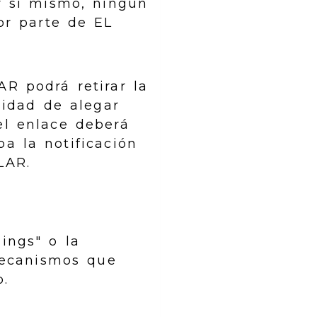
r sí mismo, ningún
or parte de EL
R podrá retirar la
sidad de alegar
el enlace deberá
a la notificación
ULAR.
ings" o la
 mecanismos que
b.