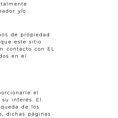
otalmente
eador y/o
hos de propiedad
 que este sitio
en contacto con EL
dos en el
orcionarle el
su interés. El
squeda de los
e, dichas páginas