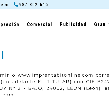
León
987 802 615
mpresión
Comercial
Publicidad
Gran 
l
ominio
www.imprentabitonline.com
corre
(en adelante EL TITULAR) con
CIF
B24
UY Nº 2 - BAJO
,
24002
,
LEÓN
(
León
). e
l.com
.