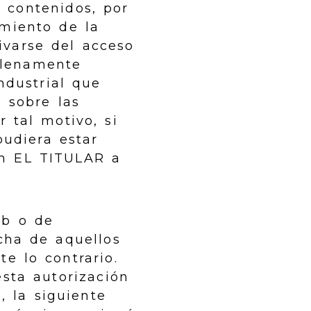
 contenidos, por
amiento de la
ivarse del acceso
plenamente
ndustrial que
 sobre las
 tal motivo, si
pudiera estar
on EL TITULAR a
eb o de
cha de aquellos
e lo contrario.
sta autorización
, la siguiente