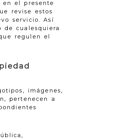
 en el presente
ue revise estos
vo servicio. Así
o de cualesquiera
 que regulen el
opiedad
gotipos, imágenes,
n, pertenecen a
spondientes
ública,