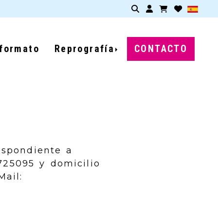
Identifícate
formato
Reprografía
CONTACTO
spondiente a
725095
y domicilio
Mail: